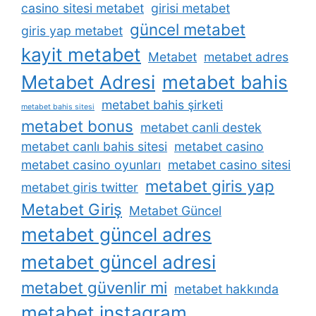
casino sitesi metabet
girisi metabet
güncel metabet
giris yap metabet
kayit metabet
Metabet
metabet adres
Metabet Adresi
metabet bahis
metabet bahis şirketi
metabet bahis sitesi
metabet bonus
metabet canli destek
metabet canlı bahis sitesi
metabet casino
metabet casino oyunları
metabet casino sitesi
metabet giris yap
metabet giris twitter
Metabet Giriş
Metabet Güncel
metabet güncel adres
metabet güncel adresi
metabet güvenlir mi
metabet hakkında
metabet instagram