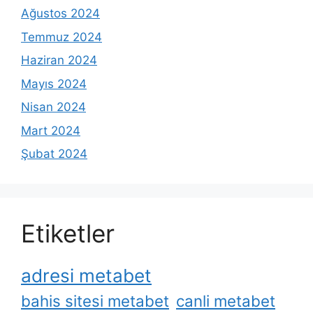
Ağustos 2024
Temmuz 2024
Haziran 2024
Mayıs 2024
Nisan 2024
Mart 2024
Şubat 2024
Etiketler
adresi metabet
bahis sitesi metabet
canli metabet