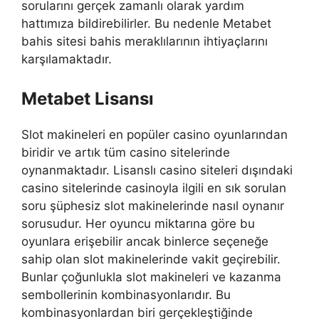
sorularını gerçek zamanlı olarak yardım
hattımıza bildirebilirler. Bu nedenle Metabet
bahis sitesi bahis meraklılarının ihtiyaçlarını
karşılamaktadır.
Metabet Lisansı
Slot makineleri en popüler casino oyunlarından
biridir ve artık tüm casino sitelerinde
oynanmaktadır. Lisanslı casino siteleri dışındaki
casino sitelerinde casinoyla ilgili en sık sorulan
soru şüphesiz slot makinelerinde nasıl oynanır
sorusudur. Her oyuncu miktarına göre bu
oyunlara erişebilir ancak binlerce seçeneğe
sahip olan slot makinelerinde vakit geçirebilir.
Bunlar çoğunlukla slot makineleri ve kazanma
sembollerinin kombinasyonlarıdır. Bu
kombinasyonlardan biri gerçekleştiğinde