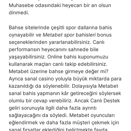
Muhasebe odasındaki heyecan bir an olsun
dinmedi.
Bahse sitelerinde çeşitli spor dallarına bahis
oynayabilir ve
Metabet spor bahisleri
bonus
seçeneklerinden yararlanabilirsiniz. Canlı
performansın heyecanını sahnede bile
yaşayabilirsiniz. Online bahis kuponumuzu
kullanarak maçları canlı takip edebilirsiniz.
Metabet üzerine bahse girmeye değer mi?
Ayrıca sanal casino yoluyla büyük miktarda para
kazanıldığı da söylenebilir. Dolayısıyla Metabet
sanal bahis yapmanın kâr getireceğini söylersek
olumlu bir cevap verebiliriz. Ancak Canlı Destek
geliri sorunuyla ilgili daha fazla ayrıntı
sağlayacağını da söyledi. Metabet oyuncuları
eğlendirmek ve daha fazla müşteri çekmek için
sanal fırsatlar eklediğini belirtmekte fayda