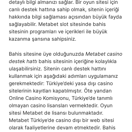
detaylı bilgi almanızı sağlar. Bir oyun sitesi için
canlı destek hattına sahip olmak, sitenin içeriği
hakkında bilgi sağlaması açısından büyük fayda
sağlayabilir. Metabet slot sitesinde bahis
sitesinin programları ve içerikleri ile büyük
kazanma şansına sahipsiniz.
Bahis sitesine üye olduğunuzda
Metabet casino
destek hattı
bahis sitesinin içeriğine kolaylıkla
ulaşabilirsiniz. Sitenin canlı destek hattını
kullanmak için aşağıdaki adımları uygulamanız
gerekmektedir: Türkiye’deki yasa dışı casino
sitelerinin kayıtları kapatılmıştır. Öte yandan
Online Casino Komisyonu, Türkiye’de tanımlı
olmayan casino lisansları vermektedir. Oyun
sitesi Metabet de lisansı bulunmaktadır.
Metabet Türkiye’de casino dışı bir web sitesi
olarak faaliyetlerine devam etmektedir. Bahis