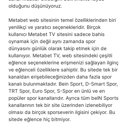
olduğunu düşünüyoruz.
Metabet web sitesinin temel özelliklerinden biri
yenilikçi ve yaratıcı seçenekleridir. Birçok
kullanıcı Metabet TV sitesini sadece bahis
oynamak için değil aynı zamanda spor
dünyasını günlük olarak takip etmek için de
kullanıyor. Metabet TV, web sitesindeki çeşitli
eğlence seçeneklerine erişmenizi sağlayan ilginç
ve eğlenceli özelliklere sahiptir. Bu sitede tek bir
kanaldan erişebileceğinizden daha fazla spor
kanalı bulunmaktadır. Bein Sport, D-Smart Spor,
TRT Spor, Euro Spor, S-Spor en ünlü ve en
popüler spor kanallarıdır. Ayrıca tüm beIN Sports
kanallarının tek bir site üzerinden izlenebiliyor
olması da birçok sporseverin ilgisini çekiyor. Bu
sitede eğlence hiç bitmiyor.