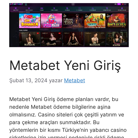
Metabet Yeni Giriş
Şubat 13, 2024
yazar
Metabet
Metabet Yeni Giriş ödeme planları vardır, bu
nedenle Metabet ödeme bilgilerine aşina
olmalısınız. Casino siteleri çok çeşitli yatırım ve
para çekme araçları sunmaktadır. Bu
yöntemlerin bir kısmı Türkiye’nin yabancı casino
şirketlerine izin vermesi nedeniyle riskli ödeme