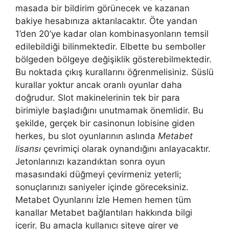
masada bir bildirim görünecek ve kazanan
bakiye hesabınıza aktarılacaktır. Öte yandan
1’den 20’ye kadar olan kombinasyonların temsil
edilebildiği bilinmektedir. Elbette bu semboller
bölgeden bölgeye değişiklik gösterebilmektedir.
Bu noktada çıkış kurallarını öğrenmelisiniz. Süslü
kurallar yoktur ancak oranlı oyunlar daha
doğrudur. Slot makinelerinin tek bir para
birimiyle başladığını unutmamak önemlidir. Bu
şekilde, gerçek bir casinonun lobisine giden
herkes, bu slot oyunlarının aslında
Metabet
lisansı
çevrimiçi olarak oynandığını anlayacaktır.
Jetonlarınızı kazandıktan sonra oyun
masasındaki düğmeyi çevirmeniz yeterli;
sonuçlarınızı saniyeler içinde göreceksiniz.
Metabet Oyunlarını İzle Hemen hemen tüm
kanallar Metabet bağlantıları hakkında bilgi
içerir. Bu amaçla kullanıcı siteye girer ve