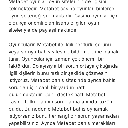
Metabet oyunları oyun sitelerinin de ilgisini
çekmektedir. Metabet casino oyunları binlerce
oyun seçeneği sunmaktadır. Casino oyunları için
oldukça önemli olan lisans bilgileri oyun
siteleriyle de paylaşılmaktadır.
Oyuncuların Metabet ile ilgili her türlü sorunu
veya soruyu bahis sitesine bildirmelerine olanak
tanır. Oyuncular için zaman çok önemli bir
faktördür. Dolayısıyla bir sorun ortaya çıktığında
ilgili kişilerin bunu hızlı bir şekilde çözmesini
istiyoruz. Metabet bahis sitesinde ayrıca bahis
sorunları için canlı bir yardım hattı
bulunmaktadır. Canlı destek hattı Metabet
casino tutkunlarının sorunlarına anında çözüm
buldu. Bu nedenle Metabet bahis oynamak
istiyorsanız bunu herhangi bir sorun yaşamadan
yapabilirsiniz. Ayrıca Metabet bahis meraklıları