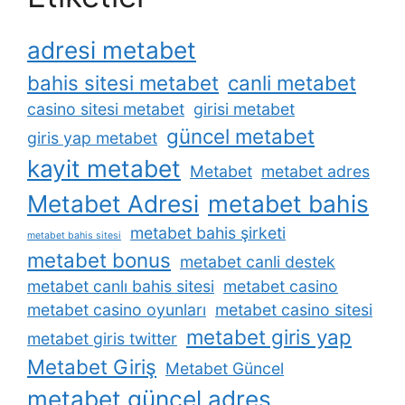
adresi metabet
bahis sitesi metabet
canli metabet
casino sitesi metabet
girisi metabet
güncel metabet
giris yap metabet
kayit metabet
Metabet
metabet adres
Metabet Adresi
metabet bahis
metabet bahis şirketi
metabet bahis sitesi
metabet bonus
metabet canli destek
metabet canlı bahis sitesi
metabet casino
metabet casino oyunları
metabet casino sitesi
metabet giris yap
metabet giris twitter
Metabet Giriş
Metabet Güncel
metabet güncel adres