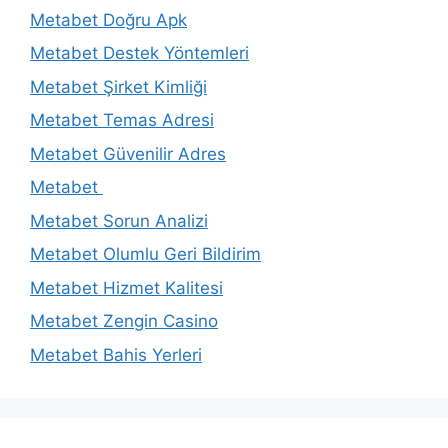
Metabet Doğru Apk
Metabet Destek Yöntemleri
Metabet Şirket Kimliği
Metabet Temas Adresi
Metabet Güvenilir Adres
Metabet
Metabet Sorun Analizi
Metabet Olumlu Geri Bildirim
Metabet Hizmet Kalitesi
Metabet Zengin Casino
Metabet Bahis Yerleri