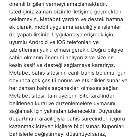
önemli bilgileri vermeyi amaçlamaktadır.
İstediğiniz zaman bizimle iletişime geçmekten
çekinmeyin. Metabet yardım ve destek hattına
ek olarak, mobil uygulama aracılığıyla işlemler
de yapabilirsiniz. Uygulamaya erişmek için,
uyumlu Android ve iOS telefonları ve
tabletlerinin yüklü olması gerekir. Doğru bilgiye
sahip olmanın önemini anlıyoruz ve size en
kesin keşif ve desteği sağlamaya kararlıyız.
Metabet bahis sitesinin canlı bahis bölümü, gün
boyunca çok çeşitli bonus ve etkinlikler sunar ve
her zaman bahis seçenekleri olmasını sağlar.
Metabet sitesi, tüm üyelerin Site tarafından
belirlenen kural ve düzenlemelere uymasını
sağlamak için yakından izlenecektir. Duyurular
departmanı aracılığıyla bahis sürecinden içgörü
kazanmak isteyen kişilere bilgi sunar. Kuponları
bahislerle değiştirmeyi düşünüyorsanız,