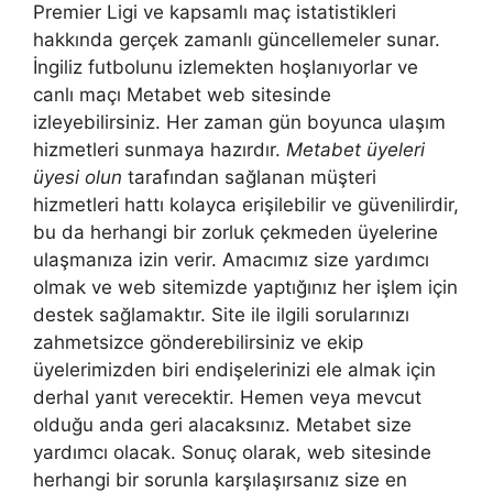
Premier Ligi ve kapsamlı maç istatistikleri
hakkında gerçek zamanlı güncellemeler sunar.
İngiliz futbolunu izlemekten hoşlanıyorlar ve
canlı maçı Metabet web sitesinde
izleyebilirsiniz. Her zaman gün boyunca ulaşım
hizmetleri sunmaya hazırdır.
Metabet üyeleri
üyesi olun
tarafından sağlanan müşteri
hizmetleri hattı kolayca erişilebilir ve güvenilirdir,
bu da herhangi bir zorluk çekmeden üyelerine
ulaşmanıza izin verir. Amacımız size yardımcı
olmak ve web sitemizde yaptığınız her işlem için
destek sağlamaktır. Site ile ilgili sorularınızı
zahmetsizce gönderebilirsiniz ve ekip
üyelerimizden biri endişelerinizi ele almak için
derhal yanıt verecektir. Hemen veya mevcut
olduğu anda geri alacaksınız. Metabet size
yardımcı olacak. Sonuç olarak, web sitesinde
herhangi bir sorunla karşılaşırsanız size en