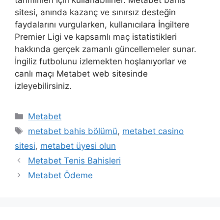
tahminleri için kullanabilirler. Metabet bahis
sitesi, anında kazanç ve sınırsız desteğin
faydalarını vurgularken, kullanıcılara İngiltere
Premier Ligi ve kapsamlı maç istatistikleri
hakkında gerçek zamanlı güncellemeler sunar.
İngiliz futbolunu izlemekten hoşlanıyorlar ve
canlı maçı Metabet web sitesinde
izleyebilirsiniz.
Kategoriler
Metabet
Etiketler
metabet bahis bölümü
,
metabet casino
sitesi
,
metabet üyesi olun
Metabet Tenis Bahisleri
Metabet Ödeme