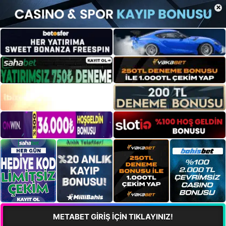
×
METABET GİRİŞ İÇİN TIKLAYINIZ!