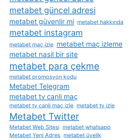
metabet güncel adresi
metabet güvenlir mi
metabet hakkında
metabet instagram
metabet maç izleme
metabet maç izle
metabet nasil bir site
metabet para çekme
metabet promosyon kodu
Metabet Telegram
metabet tv canli maç
metabet tv canli maç izle
metabet tv izle
Metabet Twitter
Metabet Web Sitesi
metabet whatsapp
Metabet Yeni Adres
metabet üyelik