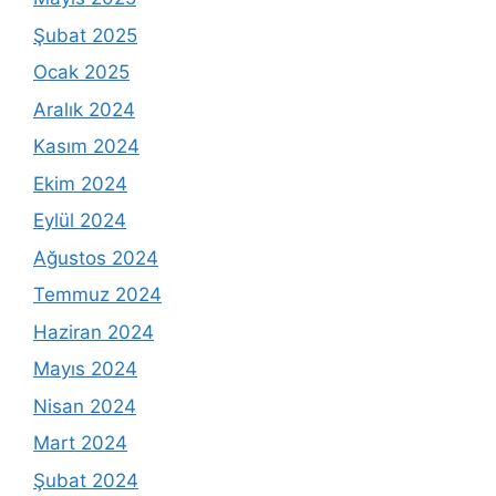
Şubat 2025
Ocak 2025
Aralık 2024
Kasım 2024
Ekim 2024
Eylül 2024
Ağustos 2024
Temmuz 2024
Haziran 2024
Mayıs 2024
Nisan 2024
Mart 2024
Şubat 2024