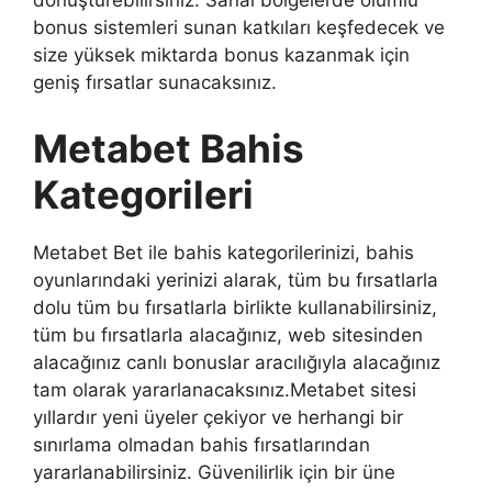
dönüştürebilirsiniz. Sanal bölgelerde olumlu
bonus sistemleri sunan katkıları keşfedecek ve
size yüksek miktarda bonus kazanmak için
geniş fırsatlar sunacaksınız.
Metabet Bahis
Kategorileri
Metabet Bet ile bahis kategorilerinizi, bahis
oyunlarındaki yerinizi alarak, tüm bu fırsatlarla
dolu tüm bu fırsatlarla birlikte kullanabilirsiniz,
tüm bu fırsatlarla alacağınız, web sitesinden
alacağınız canlı bonuslar aracılığıyla alacağınız
tam olarak yararlanacaksınız.Metabet sitesi
yıllardır yeni üyeler çekiyor ve herhangi bir
sınırlama olmadan bahis fırsatlarından
yararlanabilirsiniz. Güvenilirlik için bir üne