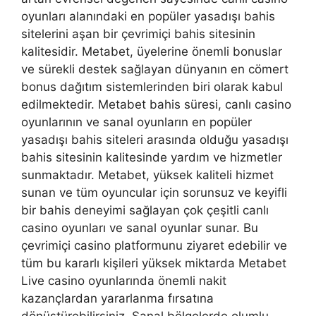
oyunları alanındaki en popüler yasadışı bahis
sitelerini aşan bir çevrimiçi bahis sitesinin
kalitesidir. Metabet, üyelerine önemli bonuslar
ve sürekli destek sağlayan dünyanın en cömert
bonus dağıtım sistemlerinden biri olarak kabul
edilmektedir. Metabet bahis süresi, canlı casino
oyunlarının ve sanal oyunların en popüler
yasadışı bahis siteleri arasında olduğu yasadışı
bahis sitesinin kalitesinde yardım ve hizmetler
sunmaktadır. Metabet, yüksek kaliteli hizmet
sunan ve tüm oyuncular için sorunsuz ve keyifli
bir bahis deneyimi sağlayan çok çeşitli canlı
casino oyunları ve sanal oyunlar sunar. Bu
çevrimiçi casino platformunu ziyaret edebilir ve
tüm bu kararlı kişileri yüksek miktarda Metabet
Live casino oyunlarında önemli nakit
kazançlardan yararlanma fırsatına