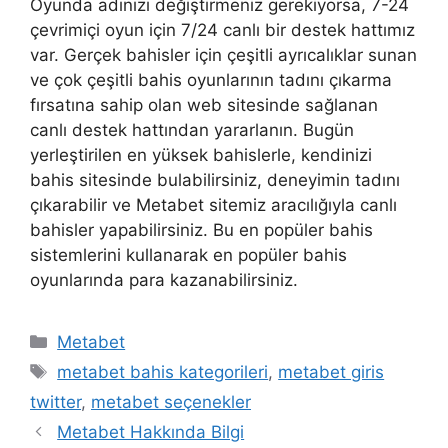
Oyunda adınızı değiştirmeniz gerekiyorsa, 7-24
çevrimiçi oyun için 7/24 canlı bir destek hattımız
var. Gerçek bahisler için çeşitli ayrıcalıklar sunan
ve çok çeşitli bahis oyunlarının tadını çıkarma
fırsatına sahip olan web sitesinde sağlanan
canlı destek hattından yararlanın. Bugün
yerleştirilen en yüksek bahislerle, kendinizi
bahis sitesinde bulabilirsiniz, deneyimin tadını
çıkarabilir ve Metabet sitemiz aracılığıyla canlı
bahisler yapabilirsiniz. Bu en popüler bahis
sistemlerini kullanarak en popüler bahis
oyunlarında para kazanabilirsiniz.
Kategoriler
Metabet
Etiketler
metabet bahis kategorileri
,
metabet giris
twitter
,
metabet seçenekler
Metabet Hakkında Bilgi