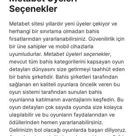
Seçenekler
Metabet sitesi yıllardır yeni üyeler çekiyor ve
herhangi bir sınırlama olmadan bahis
fırsatlarından yararlanabilirsiniz. Güvenilirlik için
bir üne sahipler ve mobil cihazlarla
uyumludurlar.
Metabet üyeleri seçenekler
,
mevcut tüm bahis kategorilerini kapsayan oyun
detayları dünyasını size getirmeyi taahhüt eden
bir bahis şirketidir. Bahis şirketleri tarafından
sağlanan en kaliteli oyunlara öncelik veren bu
oyun sistemi tarafından sunulan bahis
oyunlarına katılmanın avantajlarını keşfedin. Bu
oyun detayları çok sayıda oyunda size kolayca
ulaşılabilir ve bu oyunların faydalarından ve
ödüllerinden hemen yararlanabilirsiniz.
Gelirinizin bol olacağı oyunlarda başarı diliyoruz.