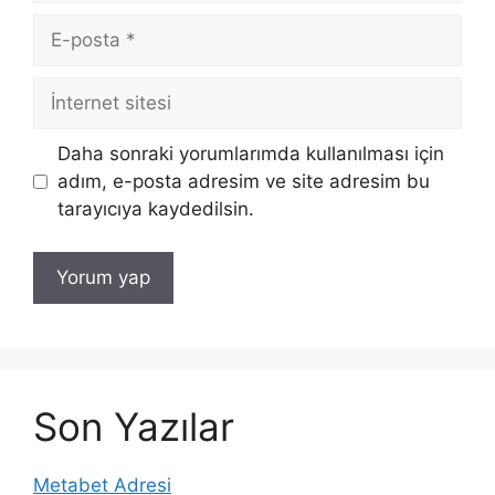
E-
posta
İnternet
sitesi
Daha sonraki yorumlarımda kullanılması için
adım, e-posta adresim ve site adresim bu
tarayıcıya kaydedilsin.
Son Yazılar
Metabet Adresi