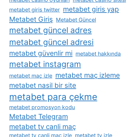
metabet giris yap
metabet giris twitter
Metabet Giriş
Metabet Güncel
metabet güncel adres
metabet güncel adresi
metabet güvenlir mi
metabet hakkında
metabet instagram
metabet maç izleme
metabet maç izle
metabet nasil bir site
metabet para çekme
metabet promosyon kodu
Metabet Telegram
metabet tv canli maç
metabet tv canli maç izle
metabet tv izle