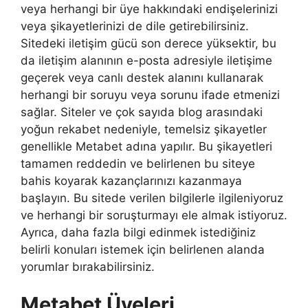
veya herhangi bir üye hakkındaki endişelerinizi
veya şikayetlerinizi de dile getirebilirsiniz.
Sitedeki iletişim gücü son derece yüksektir, bu
da iletişim alanının e-posta adresiyle iletişime
geçerek veya canlı destek alanını kullanarak
herhangi bir soruyu veya sorunu ifade etmenizi
sağlar. Siteler ve çok sayıda blog arasındaki
yoğun rekabet nedeniyle, temelsiz şikayetler
genellikle Metabet adına yapılır. Bu şikayetleri
tamamen reddedin ve belirlenen bu siteye
bahis koyarak kazançlarınızı kazanmaya
başlayın. Bu sitede verilen bilgilerle ilgileniyoruz
ve herhangi bir soruşturmayı ele almak istiyoruz.
Ayrıca, daha fazla bilgi edinmek istediğiniz
belirli konuları istemek için belirlenen alanda
yorumlar bırakabilirsiniz.
Metabet Üyeleri