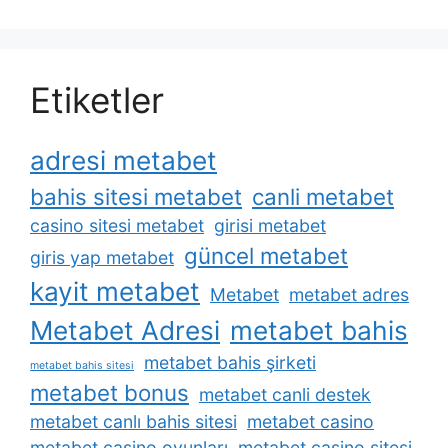
Etiketler
adresi metabet
bahis sitesi metabet
canli metabet
casino sitesi metabet
girisi metabet
güncel metabet
giris yap metabet
kayit metabet
Metabet
metabet adres
Metabet Adresi
metabet bahis
metabet bahis şirketi
metabet bahis sitesi
metabet bonus
metabet canli destek
metabet canlı bahis sitesi
metabet casino
metabet casino oyunları
metabet casino sitesi