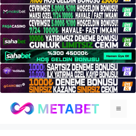
İçeriğe
atla
Menü