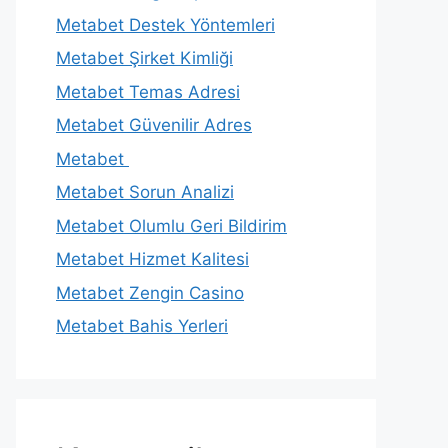
Metabet Destek Yöntemleri
Metabet Şirket Kimliği
Metabet Temas Adresi
Metabet Güvenilir Adres
Metabet
Metabet Sorun Analizi
Metabet Olumlu Geri Bildirim
Metabet Hizmet Kalitesi
Metabet Zengin Casino
Metabet Bahis Yerleri