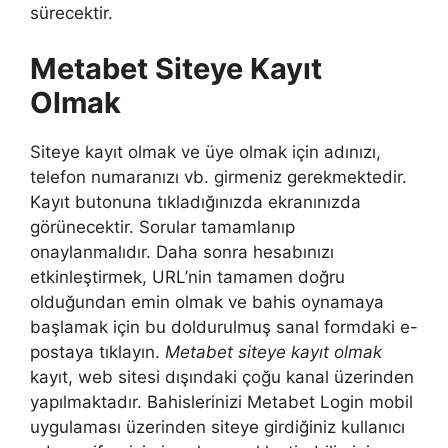
sürecektir.
Metabet Siteye Kayıt
Olmak
Siteye kayıt olmak ve üye olmak için adınızı,
telefon numaranızı vb. girmeniz gerekmektedir.
Kayıt butonuna tıkladığınızda ekranınızda
görünecektir. Sorular tamamlanıp
onaylanmalıdır. Daha sonra hesabınızı
etkinleştirmek, URL’nin tamamen doğru
olduğundan emin olmak ve bahis oynamaya
başlamak için bu doldurulmuş sanal formdaki e-
postaya tıklayın.
Metabet siteye kayıt olmak
kayıt, web sitesi dışındaki çoğu kanal üzerinden
yapılmaktadır. Bahislerinizi Metabet Login mobil
uygulaması üzerinden siteye girdiğiniz kullanıcı