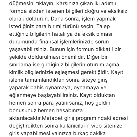
düğmesini tıklayın. Karşınıza çıkan iki adımlı
formda sizden istenen bilgileri doğru ve eksiksiz
olarak doldurun. Daha sonra, işlem yapmak
istediğiniz para birimi türünü seçin. Talep
ettiğiniz bilgilerin hatalı ya da eksik olması
durumunda finansal işlemlerinizde sorun
yaşayabilirsiniz. Bunun için formun dikkatli bir
şekilde doldurulması önemlidir. Diğer bir
sınırlama ise girdiğiniz bilgilerin oturum açma
kimlik bilgilerinizle eşleşmesi gerektiğidir. Kayıt
işlemi tamamlandıktan sonra siteye giriş
yaparak bahis oynamaya, oynamaya ve
eğlenmeye başlayabilirsiniz. Kayıt olduktan
hemen sonra para yatırırsanız, hoş geldin
bonusunuz hemen hesabınıza
aktarılacaktır.Metabet giriş programındaki adresi
değiştirdikten sonra kullanıcıların web sitenize
giriş yapabilmesi yalnızca birkaç dakika