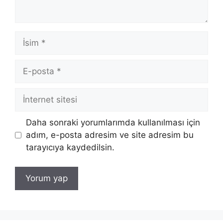
İsim
E-
posta
İnternet
sitesi
Daha sonraki yorumlarımda kullanılması için
adım, e-posta adresim ve site adresim bu
tarayıcıya kaydedilsin.