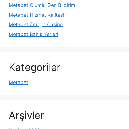
Metabet Olumlu Geri Bildirim
Metabet Hizmet Kalitesi
Metabet Zengin Casino
Metabet Bahis Yerleri
Kategoriler
Metabet
Arşivler