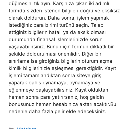
düğmesini tıklayın. Karşınıza çıkan iki adımlı
formda sizden istenen bilgileri doğru ve eksiksiz
olarak doldurun. Daha sonra, işlem yapmak
istediğiniz para birimi türünü seçin. Talep
ettiğiniz bilgilerin hatalı ya da eksik olması
durumunda finansal işlemlerinizde sorun
yaşayabilirsiniz. Bunun için formun dikkatli bir
şekilde doldurulması önemlidir. Diğer bir
sınırlama ise girdiğiniz bilgilerin oturum açma
kimlik bilgilerinizle eşleşmesi gerektiğidir. Kayıt
işlemi tamamlandıktan sonra siteye giriş
yaparak bahis oynamaya, oynamaya ve
eğlenmeye başlayabilirsiniz. Kayıt olduktan
hemen sonra para yatırırsanız, hoş geldin
bonusunuz hemen hesabınıza aktarılacaktır.Bu
nedenle daha fazla gelir elde edeceksiniz.
Kategoriler