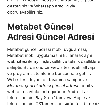
adresinizi sosyal medya hesaplarınız, e-posta
desteğiniz ve Whatsapp aracılığıyla
doğrulayabilirsiniz.
Metabet Güncel
Adresi Güncel Adresi
Metabet güncel adresi mobil uygulaması,
Metabet mobil uygulamasını kullanarak aynı
web sitesi ile aynı işlevsellik ve teknik özelliklere
sahiptir. Bu da onu bir web sitesindeki altyapı
ve program sistemlerine benzer hale getirir.
Web sitesi duyarlı bir tasarıma sahiptir ve
Metabet güncel adresi güncel adresi
mobil ve
web ana sayfalarında görünür. Android akıllı
telefonlar için Play Store’dan veya Apple akıllı
telefonlar için iOS’tan en son sürümü indirmeniz