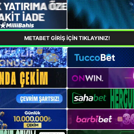
METABET GİRİŞ İÇİN TIKLAYINIZ!