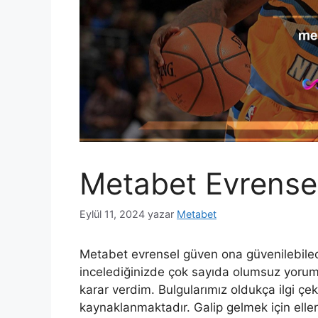
Metabet Evrense
Eylül 11, 2024
yazar
Metabet
Metabet evrensel güven ona güvenilebilece
incelediğinizde çok sayıda olumsuz yorum
karar verdim. Bulgularımız oldukça ilgi çek
kaynaklanmaktadır. Galip gelmek için elle