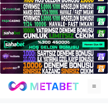
İçeriğe
atla
Menü