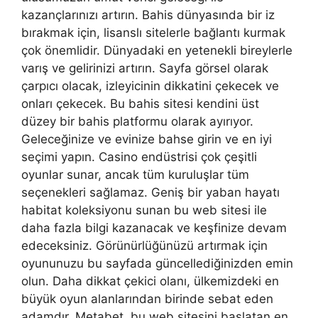
kazançlarınızı artırın. Bahis dünyasında bir iz
bırakmak için, lisanslı sitelerle bağlantı kurmak
çok önemlidir. Dünyadaki en yetenekli bireylerle
varış ve gelirinizi artırın. Sayfa görsel olarak
çarpıcı olacak, izleyicinin dikkatini çekecek ve
onları çekecek. Bu bahis sitesi kendini üst
düzey bir bahis platformu olarak ayırıyor.
Geleceğinize ve evinize bahse girin ve en iyi
seçimi yapın. Casino endüstrisi çok çeşitli
oyunlar sunar, ancak tüm kuruluşlar tüm
seçenekleri sağlamaz. Geniş bir yaban hayatı
habitat koleksiyonu sunan bu web sitesi ile
daha fazla bilgi kazanacak ve keşfinize devam
edeceksiniz. Görünürlüğünüzü artırmak için
oyununuzu bu sayfada güncellediğinizden emin
olun. Daha dikkat çekici olanı, ülkemizdeki en
büyük oyun alanlarından birinde sebat eden
adamdır. Metabet, bu web sitesini başlatan en