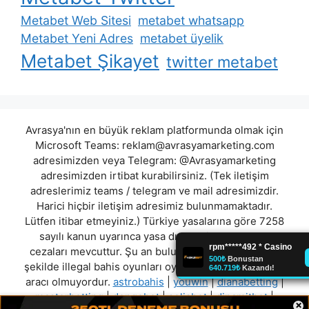
Metabet Web Sitesi
metabet whatsapp
Metabet Yeni Adres
metabet üyelik
Metabet Şikayet
twitter metabet
Avrasya'nın en büyük reklam platformunda olmak için
Microsoft Teams:
reklam@avrasyamarketing.com
adresimizden veya Telegram: @Avrasyamarketing
adresimizden irtibat kurabilirsiniz. (Tek iletişim
adreslerimiz teams / telegram ve mail adresimizdir.
Harici hiçbir iletişim adresimiz bulunmamaktadır.
Lütfen itibar etmeyiniz.) Türkiye yasalarına göre 7258
sayılı kanun uyarınca yasa dışı bahis oynamanın
cezaları mevcuttur. Şu an bulunduğunuz site hiç bir
şekilde illegal bahis oyunları oynatmıyor ve oynamaya
aracı olmuyordur.
astrobahis
|
youwin
|
dianabetting
|
masterbetting
|
dengebet
|
solisbet
|
dinamitbet
|
×