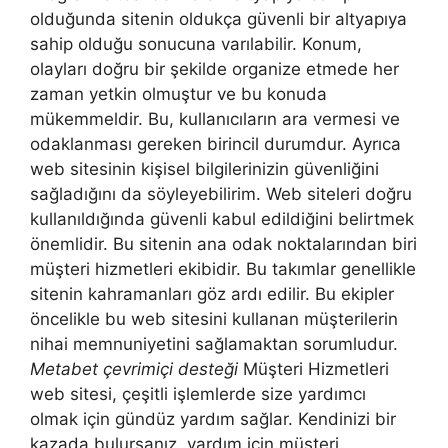
olduğunda sitenin oldukça güvenli bir altyapıya
sahip olduğu sonucuna varılabilir. Konum,
olayları doğru bir şekilde organize etmede her
zaman yetkin olmuştur ve bu konuda
mükemmeldir. Bu, kullanıcıların ara vermesi ve
odaklanması gereken birincil durumdur. Ayrıca
web sitesinin kişisel bilgilerinizin güvenliğini
sağladığını da söyleyebilirim. Web siteleri doğru
kullanıldığında güvenli kabul edildiğini belirtmek
önemlidir. Bu sitenin ana odak noktalarından biri
müşteri hizmetleri ekibidir. Bu takımlar genellikle
sitenin kahramanları göz ardı edilir. Bu ekipler
öncelikle bu web sitesini kullanan müşterilerin
nihai memnuniyetini sağlamaktan sorumludur.
Metabet çevrimiçi desteği
Müşteri Hizmetleri
web sitesi, çeşitli işlemlerde size yardımcı
olmak için gündüz yardım sağlar. Kendinizi bir
kazada bulursanız, yardım için müşteri