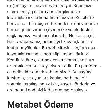
değerli üye olmaya devam ediyor. Kendinizi
sitede en iyi performans sergileme ve
kazançlarınızı artırma fırsatınız var. Bu sitede
her zaman bir müşteri hizmetleri ekibi vardır ve
herhangi bir sorunu çözmenize ve ek destek
sağlamanıza yardımcı olacaktır. Ne kadar çok
bahis yaparsanız, potansiyel kazançlarınız o
kadar büyük olur. Bu web sitesini keşfederken,
kazançlarınız hakkında bilgi edineceksiniz.
Kendinizi öne çıkarmak ve kazanma şansınızı
artırmak için bu siteyi ziyaret edin. Bu platformla
ek gelir elde etmek zahmetsizdir. Bu sayfayı
keşfedin, ek oyunlara katılın, herhangi bir
sorunla karşılaşırsanız bir şikayet gönderin ve
ardından kendinizi iddia etmeye başlayın.
Metabet Ödeme