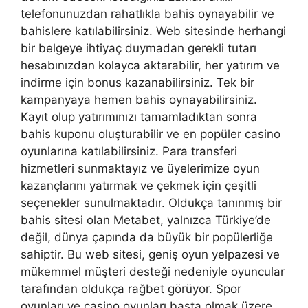
telefonunuzdan rahatlıkla bahis oynayabilir ve
bahislere katılabilirsiniz. Web sitesinde herhangi
bir belgeye ihtiyaç duymadan gerekli tutarı
hesabınızdan kolayca aktarabilir, her yatırım ve
indirme için bonus kazanabilirsiniz. Tek bir
kampanyaya hemen bahis oynayabilirsiniz.
Kayıt olup yatırımınızı tamamladıktan sonra
bahis kuponu oluşturabilir ve en popüler casino
oyunlarına katılabilirsiniz. Para transferi
hizmetleri sunmaktayız ve üyelerimize oyun
kazançlarını yatırmak ve çekmek için çeşitli
seçenekler sunulmaktadır. Oldukça tanınmış bir
bahis sitesi olan Metabet, yalnızca Türkiye’de
değil, dünya çapında da büyük bir popülerliğe
sahiptir. Bu web sitesi, geniş oyun yelpazesi ve
mükemmel müşteri desteği nedeniyle oyuncular
tarafından oldukça rağbet görüyor. Spor
oyunları ve casino oyunları başta olmak üzere