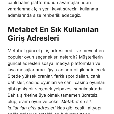
canlı bahis platformunun avantajlarından
yararlanmak için yeni kayıt sürecini kullanma
adımlarında size rehberlik edeceğiz.
Metabet En Sık Kullanılan
Giriş Adresleri
Metabet güncel giriş adresi nedir ve mevcut en
popüler oyun seçenekleri nelerdir? Müşterilerin
güncel adresleri sosyal medya platformları ve
kısa mesajlar aracılığıyla anında bilgilendirilecek.
Sitede yüksek oranlar, farklı spor dalları, canlı
bahisler, casino oyunları ve canlı casino oyunları
gibi geniş bir seçenek yelpazesi sunulmaktadır.
Bahis şirketine üye olmak tamamen ücretsiz
olup, evrim oyun ve poker
Metabet en sık
kullanılan giriş adresleri
klas gibi çeşitli altyapı