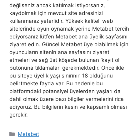
değilseniz ancak katılmak istiyorsanız,
kaydolmak için mevcut site adresinizi
kullanmanız yeterlidir. Yüksek kaliteli web
sitelerinde oyun oynamak yerine Metabet tercih
ediyorsanız lütfen Metabet ana üyelik sayfasını
ziyaret edin. Güncel Metabet üye olabilmek için
oyuncuların sitenin ana sayfasını ziyaret
etmeleri ve sağ üst köşede bulunan ‘kayıt ol’
butonuna tıklamaları gerekmektedir. Öncelikle
bu siteye üyelik yaşı sınırının 18 olduğunu
belirtmekte fayda var. Bu nedenle bu
platformdaki potansiyel üyelerden yaşları da
dahil olmak üzere bazı bilgiler vermelerini rica
ediyoruz. Bu bilgilerin kesin ve kapsamlı olması
gerekir.
Kategoriler
Metabet