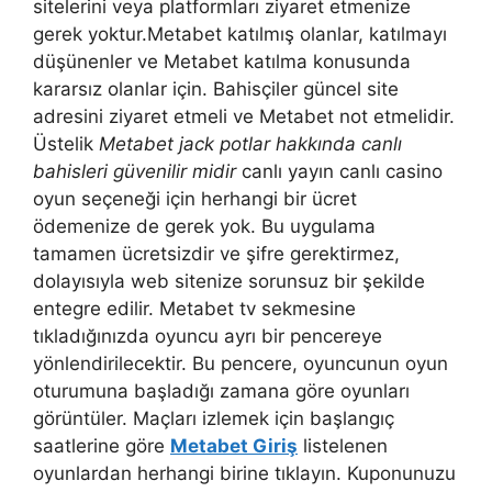
sitelerini veya platformları ziyaret etmenize
gerek yoktur.Metabet katılmış olanlar, katılmayı
düşünenler ve Metabet katılma konusunda
kararsız olanlar için. Bahisçiler güncel site
adresini ziyaret etmeli ve Metabet not etmelidir.
Üstelik
Metabet jack potlar hakkında canlı
bahisleri güvenilir midir
canlı yayın canlı casino
oyun seçeneği için herhangi bir ücret
ödemenize de gerek yok. Bu uygulama
tamamen ücretsizdir ve şifre gerektirmez,
dolayısıyla web sitenize sorunsuz bir şekilde
entegre edilir. Metabet tv sekmesine
tıkladığınızda oyuncu ayrı bir pencereye
yönlendirilecektir. Bu pencere, oyuncunun oyun
oturumuna başladığı zamana göre oyunları
görüntüler. Maçları izlemek için başlangıç ​​
saatlerine göre
Metabet Giriş
listelenen
oyunlardan herhangi birine tıklayın. Kuponunuzu